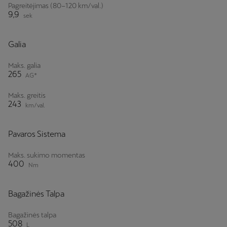
Pagreitėjimas (80–120 km/val.)
9,9
sek
Galia
Maks. galia
265
AG*
Maks. greitis
243
km/val.
Pavaros Sistema
Maks. sukimo momentas
400
Nm
Bagažinės Talpa
Bagažinės talpa
508
L