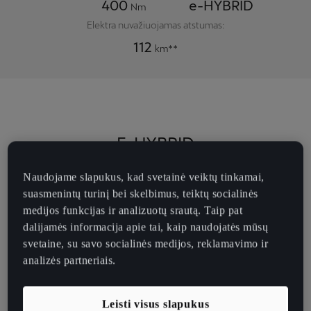
400
e-HYBRID
Nm
Elektra nuvažiuojamas atstumas:
112
km**
E-HYBRID
Naudojame slapukus, kad svetainė veiktų tinkamai,
1.5 TSI e-HYBRID 272 AG* (200 kW)
suasmenintų turinį bei skelbimus, teiktų socialinės
medijos funkcijas ir analizuotų srautą. Taip pat
dalijamės informacija apie tai, kaip naudojatės mūsų
Pagreitėjimas
svetaine, su savo socialinės medijos, reklamavimo ir
analizės partneriais.
Pagreitėjimas (0–80 km/val.)
5,4
sek
Pagreitėjimas (0–100 km/val.)
Leisti visus slapukus