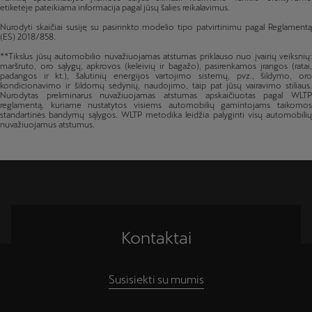
etiketėje pateikiama informacija pagal jūsų šalies reikalavimus.
Nurodyti skaičiai susiję su pasirinkto modelio tipo patvirtinimu pagal Reglamentą
(ES) 2018/858.
**Tikslus jūsų automobilio nuvažiuojamas atstumas priklauso nuo įvairių veiksnių:
maršruto, oro sąlygų, apkrovos (keleivių ir bagažo), pasirenkamos įrangos (ratai,
padangos ir kt.), šalutinių energijos vartojimo sistemų, pvz., šildymo, oro
kondicionavimo ir šildomų sėdynių, naudojimo, taip pat jūsų vairavimo stiliaus.
Nurodytas preliminarus nuvažiuojamas atstumas apskaičiuotas pagal WLTP
reglamentą, kuriame nustatytos visiems automobilių gamintojams taikomos
standartinės bandymų sąlygos. WLTP metodika leidžia palyginti visų automobilių
nuvažiuojamus atstumus.
Kontaktai
Susisiekti su mumis