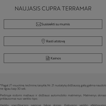
NAUJASIS CUPRA TERRAMAR
Susisiekti su mumis
Rasti atstovą
Kainos
*Pagal JT visuotinę techninę taisyklę Nr. 21 nustatytą didžiausią galią galima naudoti
ne ilgiau kaip 30 sek.
Piešinyje rodomi mažiausi ir didžiausi automobilio matmenys. Matmenys skiriasi
priklausomai nuo variklio tipo.
Variklių specifikacijos įvairiose šalyse skiriasi. Kiekvieno variklio efektyvumo