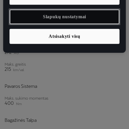
7,3
sek
Pagreitėjimas (80–120 km/val.):
Slapukų nustatymai
7,2
sek
Galia
Atsisakyti visų
Maks. galia
272
AG*
Maks. greitis
215
km/val.
Pavaros Sistema
Maks. sukimo momentas
400
Nm
Bagažinės Talpa