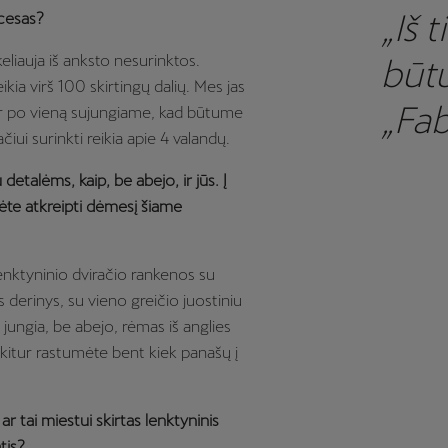
„Iš 
cesas?
liauja iš anksto nesurinktos.
būtų
ikia virš 100 skirtingų dalių. Mes jas
„Fab
ir po vieną sujungiame, kad būtume
iui surinkti reikia apie 4 valandų.
etalėms, kaip, be abejo, ir jūs. Į
te atkreipti dėmesį šiame
nktyninio dviračio rankenos su
is derinys, su vieno greičio juostiniu
ungia, be abejo, rėmas iš anglies
 kitur rastumėte bent kiek panašų į
ar tai miestui skirtas lenktyninis
tis?