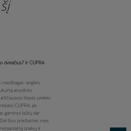
šį
o dviračius? Ir CUPRA
 medžiagas: anglies
sukurtą anodinto
 aukščiausios klasės prekės
kreipėsi CUPRA, jie
jas gaminys būtų dar
. Dėl šios priežasties mes
nepaprastą spalvų ir