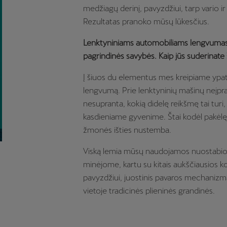
medžiagų derinį, pavyzdžiui, tarp vario ir
Rezultatas pranoko mūsų lūkesčius.
Lenktyniniams automobiliams lengvumas 
pagrindinės savybės. Kaip jūs suderinat
Į šiuos du elementus mes kreipiame ypat
lengvumą. Prie lenktyninių mašinų neįpr
nesupranta, kokią didelę reikšmę tai turi, i
kasdieniame gyvenime. Štai kodėl pakėlę 
žmonės išties nustemba.
Viską lemia mūsų naudojamos nuostabios
minėjome, kartu su kitais aukščiausios
pavyzdžiui, juostinis pavaros mechanizma
vietoje tradicinės plieninės grandinės.