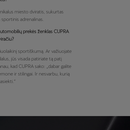
unikalus miesto dviratis, sukurtas
portinis adrenalinas.
 automobilių prekės ženklas CUPRA
iračiu?
iuolaikinį sportiškumą. Ar važiuojate
lus, jūs visada patiriate tą patį
nau, kad CUPRA sako: „dabar galite
mone ir stilingai. Ir nesvarbu, kurią
asiekti.“