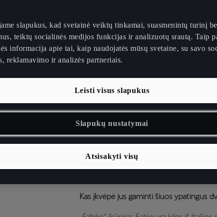
SPORTI
ame slapukus, kad svetainė veiktų tinkamai, suasmenintų turinį be
ANT DVI
us, teiktų socialinės medijos funkcijas ir analizuotų srautą. Taip p
ės informacija apie tai, kaip naudojatės mūsų svetaine, su savo soc
, reklamavimo ir analizės partneriais.
Leisti visus slapukus
Kokia yra „Fabike“ filosofija?
Slapukų nustatymai
Kai pradėjome svarstyti, ką turėtų reikšti
nusprendėme, kad norime iš medžiagų pai
dizainą ir aukštos klasės lenktyninio dvira
Atsisakyti visų
galimybę juos gauti miesto gyventojui. Tai
nenuvils net reikliausių dviračių plento le
Kas įkvėpė jus gaminti šiuos ypatingus dv
„Fabike“ įkūrėjas Fabio yra kilęs iš Italijo