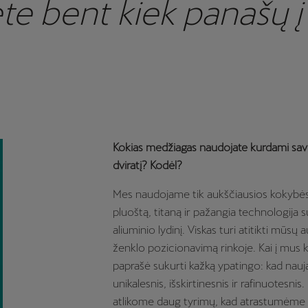
e bent kiek panašų į 
Kokias medžiagas naudojate kurdami sav
dviratį? Kodėl?
Mes naudojame tik aukščiausios kokybės
pluoštą, titaną ir pažangia technologija 
aliuminio lydinį. Viskas turi atitikti mūsų
ženklo pozicionavimą rinkoje. Kai į mus 
paprašė sukurti kažką ypatingo: kad nau
unikalesnis, išskirtinesnis ir rafinuotesnis
atlikome daug tyrimų, kad atrastumėme 