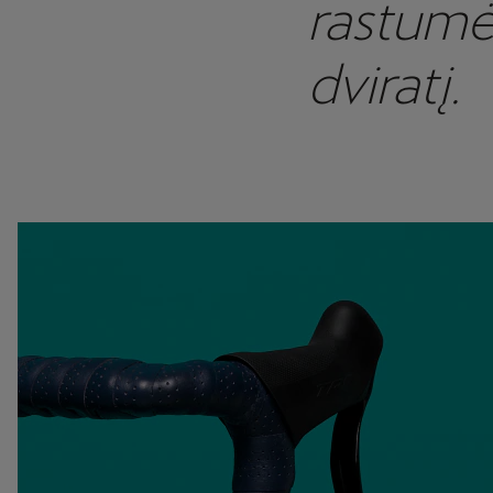
rastumėt
dviratį.