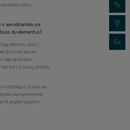
 natūralios odos.
Susisiekti su
Rasti atstovą
ir aerodinamika yra
e šiuos du elementus?
Registracija
ingą dėmesį, ypač į
atę žmonės kartais
r taip atsitinka ir
bet kurį iš mūsų dviračių
 medžiagos, kurias jau
 kokybės komponentais,
s iš anglies pluošto