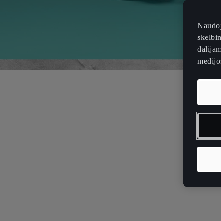
Naudoj
skelbim
dalijam
medijos