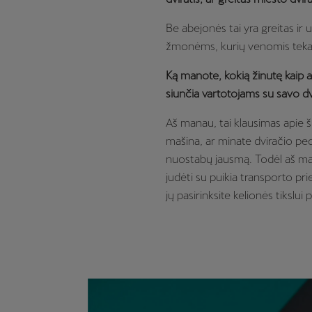
Be abejonės tai yra greitas ir 
žmonėms, kurių venomis teka s
Ką manote, kokią žinutę kaip
siunčia vartotojams su savo dv
Aš manau, tai klausimas apie š
mašina, ar minate dviračio peda
nuostabų jausmą. Todėl aš ma
judėti su puikia transporto prie
jų pasirinksite kelionės tikslui p