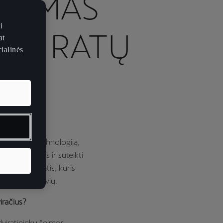
ŠKUMAS
i
EJŲ RATŲ
at
ialinės
Fabike
, mes
mti visą technologiją,
čio privalumus ir suteikti
 miesto dviratis, kuris
nktyninių dalyvių.
iračius?
s dviratininkų šeimos.