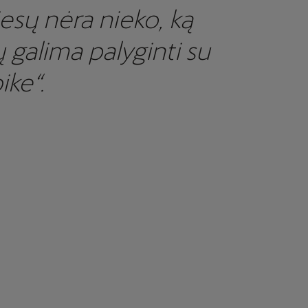
tiesų nėra nieko, ką
 galima palyginti su
ike“.