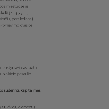
pos miestuose jis
ti į kitą lygį – į
ačiu, persikeliant į
nktyniavimo dvasios.
lenktyniavimas, bet ir
iuolaikinio pasaulio
os suderinti, kaip tai mes
 šių dviejų elementų