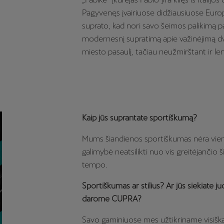
Pagyvenęs įvairiuose didžiausiuose Euro
suprato, kad nori savo šeimos palikimą pakel
modernesnį supratimą apie važinėjimą dvir
miesto pasaulį, tačiau neužmirštant ir le
Kaip jūs suprantate sportiškumą?
Mums šiandienos sportiškumas nėra vien 
galimybė neatsilikti nuo vis greitėjančio š
tempo.
Sportiškumas ar stilius? Ar jūs siekiate ju
darome CUPRA?
Savo gaminiuose mes užtikriname visišką