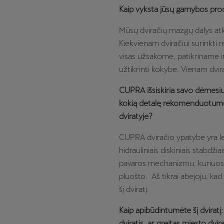
Kaip vyksta jūsų gamybos pro
Mūsų dviračių mazgų dalys atke
Kiekvienam dviračiui surinkti re
visas užsakome, patikriname 
užtikrinti kokybe. Vienam dvirač
CUPRA išsiskiria savo dėmesiu d
kokią detalę rekomenduotumė
dviratyje?
CUPRA dviračio ypatybė yra le
hidrauliniais diskiniais stabdžia
pavaros mechanizmu, kuriuos j
pluošto. Aš tikrai abejoju, kad
šį dviratį.
Kaip apibūdintumėte šį dviratį: 
dviratis, ar greitas miesto dvira