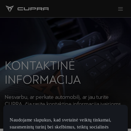
KONTAKTINĖ
INFORMACIJA
Nesvarbu, ar perkate automobilį, ar jau turite
CUPRA, čia rasite kontaktinę informaciją įvairioms
situacijoms.
Naudojame slapukus, kad svetainė veiktų tinkamai,
suasmenintų turinį bei skelbimus, teiktų socialinės