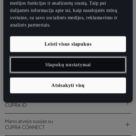
medijos funkcijas ir analizuotų srautą. Taip pat
dalijamės informacija apie tai, kaip naudojatės mūsų
PASIRINKITE
svetaine, su savo socialinės medijos, reklamavimo ir
analizės partneriais.
Pasirinkite variantą, geriausiai apibūdinantį
Leisti visus slapukus
Jūsų situaciją
Slapukų nustatymai
Planuoju įsigyti automobilį
Aš jau esu CUPRA savininkas
Atsisakyti visų
Mano atvejis susijęs su
CUPRA ID
Mano atvejis susijęs su
CUPRA CONNECT