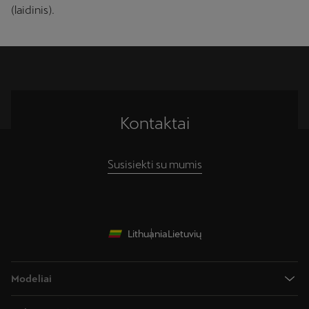
(laidinis).
Kontaktai
Susisiekti su mumis
Lithuania
Lietuvių
Modeliai
CUPRA Raval