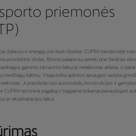
nsporto priemonės
TP)
e žaliavos ir energija yra riboti ištekliai. CUPRA bendrovėje tvar
a prioritetinis tikslas. Būtina palaipsniui pereiti prie žiedinės e
asibaigus gaminio tarnavimo laikui jis nelaikomas atlieka, o pakar
medžiagų šaltiniu. Visapusiška aplinkos apsaugos vadyba grindž
s veiksniais. Ji prasideda nuo automobilių konstrukcijos ir gamybo
t CUPRA techninę pagalbą ir baigiama tinkamai panaudojant auto
gus jo eksploatacijos laikui.
ūrimas