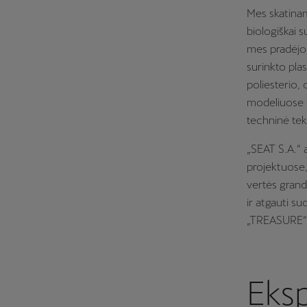
Mes skatinam
biologiškai 
mes pradėjo
surinkto pla
poliesterio,
modeliuose 
techninė tekst
„SEAT S.A.“ 
projektuose,
vertės grand
ir atgauti s
„TREASURE“ (
Eks