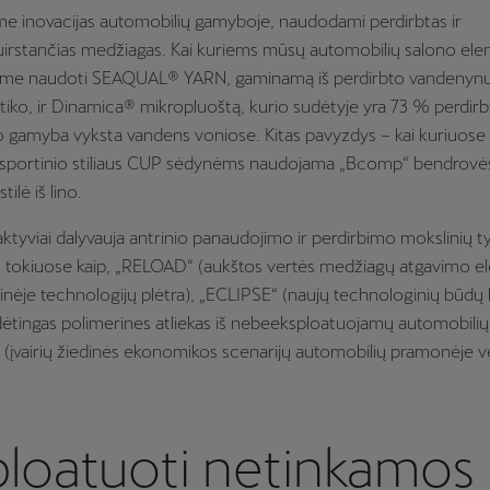
e inovacijas automobilių gamyboje, naudodami perdirbtas ir
suirstančias medžiagas. Kai kuriems mūsų automobilių salono e
me naudoti SEAQUAL® YARN, gaminamą iš perdirbto vandenyn
stiko, ir Dinamica® mikropluoštą, kurio sudėtyje yra 73 % perdir
 o gamyba vyksta vandens voniose. Kitas pavyzdys – kai kuriuos
sportinio stiliaus CUP sėdynėms naudojama „Bcomp“ bendrov
ilė iš lino.
aktyviai dalyvauja antrinio panaudojimo ir perdirbimo mokslinių t
 tokiuose kaip, „RELOAD“ (aukštos vertės medžiagų atgavimo el
inėje technologijų plėtra), „ECLIPSE“ (naujų technologinių būdų k
udėtingas polimerines atliekas iš nebeeksploatuojamų automobilių 
įvairių žiedinės ekonomikos scenarijų automobilių pramonėje ve
ploatuoti netinkamos