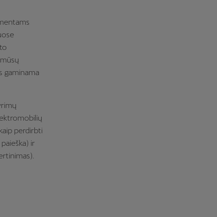
lementams
uose
bto
e mūsų
ės gaminama
yrimų
ektromobilių
aip perdirbti
paieška) ir
rtinimas).