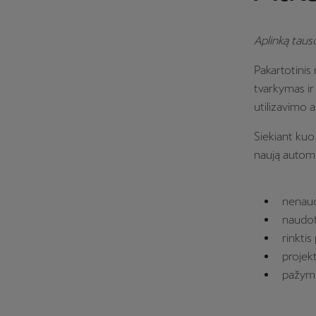
Aplinką taus
Pakartotinis
tvarkymas ir
utilizavimo a
Siekiant kuo
naują automo
nenaud
naudot
rinkti
projekt
pažymėt