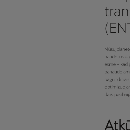
tra
(EN
Mūsų planetoj
naudojimas yr
esmė – kad p
panaudojamų 
pagrindiniai
optimizuojan
dalis pasibai
Atk