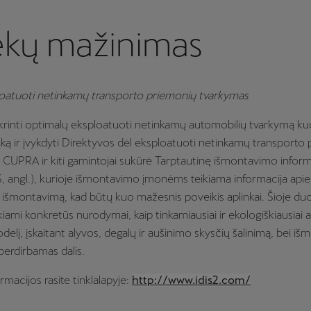
iekų mažinimas
loatuoti netinkamų transporto priemonių tvarkymas
ikrinti optimalų eksploatuoti netinkamų automobilių tvarkymą k
inką ir įvykdyti Direktyvos dėl eksploatuoti netinkamų transporto
, CUPRA ir kiti gamintojai sukūrė Tarptautinę išmontavimo inform
S, angl.), kurioje išmontavimo įmonėms teikiama informacija apie
 išmontavimą, kad būtų kuo mažesnis poveikis aplinkai. Šioje 
iami konkretūs nurodymai, kaip tinkamiausiai ir ekologiškiausiai a
elį, įskaitant alyvos, degalų ir aušinimo skysčių šalinimą, bei iš
perdirbamas dalis.
rmacijos rasite tinklalapyje:
http://www.idis2.com/