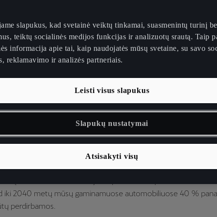
ame slapukus, kad svetainė veiktų tinkamai, suasmenintų turinį be
us, teiktų socialinės medijos funkcijas ir analizuotų srautą. Taip p
ės informacija apie tai, kaip naudojatės mūsų svetaine, su savo soc
, reklamavimo ir analizės partneriais.
malus išteklių
Leisti visus slapukus
dojimas SEAT/CUPR
Slapukų nustatymai
ine ir gamyboje
Atsisakyti visų
bilių salonuose mes naudojame perdirbtas ir perdirbamas medž
ad iki 2040 metų mūsų gaminamuose automobiliuose 40 % pan
tų perdirbamos.