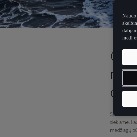
Naudoj
skelbim
dalijam
medijos
Opti
nau
diza
Savo automo
siekiame, k
medžiagų bū