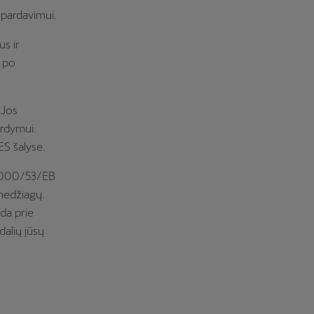
 pardavimui.
s ir
o po
 Jos
ardymui.
ES šalyse.
 2000/53/EB
 medžiagų.
eda prie
dalių jūsų