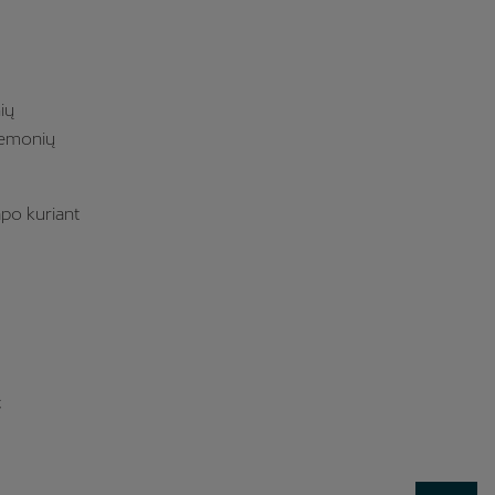
ių
iemonių
apo kuriant
;