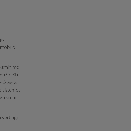
is
omobilio
nksminimo
neužterštų
edžiagos,
imo sistemos
tvarkomi
 vertingi