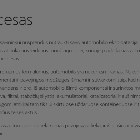
cesas
savininkui nusprendus nutraukti savo automobilio eksploataciją, j
atitinkamus leidimus turinčiai įmonei, kurioje pradedamas aut
procesas.
us reikiamus formalumus, automobilis yra nukenksminamas. Nuke
ntai ir pavojingos medžiagos išimami ir sutvarkomi taip, kad 
vandens ir oro. Iš automobilio išimti komponentai ir surinktos m
yva, filtrai, stabdžių skystis, akumuliatoriai, katalizatoriai ir aušin
augomi atskirai tam tikslui skirtuose uždaruose konteineriuose ir 
nčius teisės aktus.
s automobilis nebelaikomas pavojinga atlieka, ir iš jo išimami visi
i.