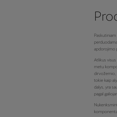
Pro
Paskutiniam 
perduodamas 
apdorojimo 
Atlikus vis
metu kompone
dirvožemio, 
tokie kaip al
dalys, yra s
pagal galioja
Nukenksminta
komponenta