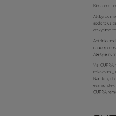
Išimamos met
Atskyrus met
apdorojus ga
atskyrimo t
Antrinio apd
naudojamos 
Ateityje num
Visi CUPRA m
reikalavimų,
Naudotų dalių
esamų ištekli
CUPRA remo