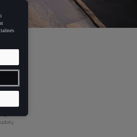
i
at
ialinės
A
iagas. Mes
audotų