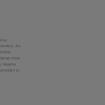
us jų
konomikos. Jos
totinai
iamas trimis
s, tęsiama
mobilį ir jo