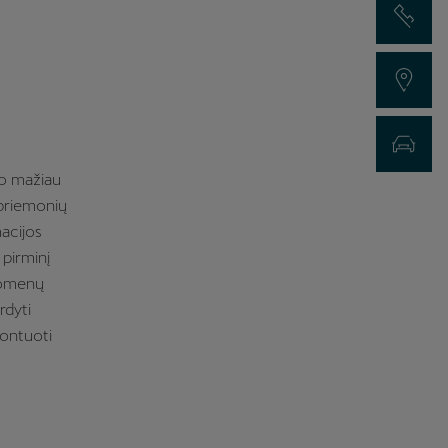
Susisiekti su
Rasti atstovą
Registracija
uo mažiau
 priemonių
acijos
 pirminį
duomenų
rdyti
montuoti