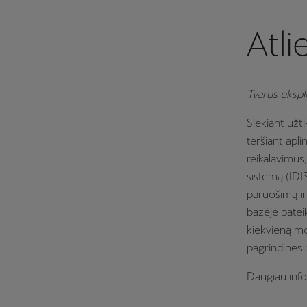
Atl
Tvarus eksp
Siekiant užt
teršiant apl
reikalavimus
sistemą (IDI
paruošimą ir
bazėje pateik
kiekvieną mod
pagrindines 
Daugiau info