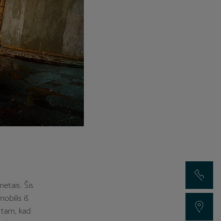
Susisiekti su
etais. Šis
obilis iš
Rasti atstovą
 tam, kad