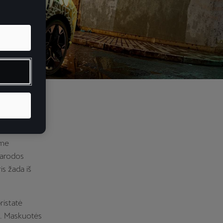
ilumo tema
aktiško
ame
parodos
is žada iš
ristatė
lu. Maskuotės