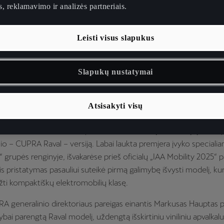
, reklamavimo ir analizės partneriais.
Leisti visus slapukus
Slapukų nustatymai
Atsisakyti visų
utomobilių parodoje „IAA Mobility 2025“ miesto elektrinio mob
mesio centre, kai CUPRA pristatė užmaskuotą savo naujojo komp
io – CUPRA Raval – versiją. Labai laukta premjera įvyko speciali
 grupės renginyje, išvakarėse prieš oficialų „IAA Mobility 2025“ 
s pristatymas pasauliui suteikė pirmą galimybę išvysti modelį, kur
žti kompaktiškų elektromobilių klasę.
RA generalinio direktoriaus pareigas einantis Markusas Hauptas p
ybai parengtą Raval modelį, uždengtą išskirtiniu viniliniu apvalka