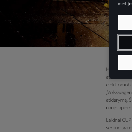
medijos
Miuncheno a
atsidūrė dė
elektromobil
„Volkswagen“
atidarymą. Ši
naujo apibrė
Laikinai CUP
serijinei gam