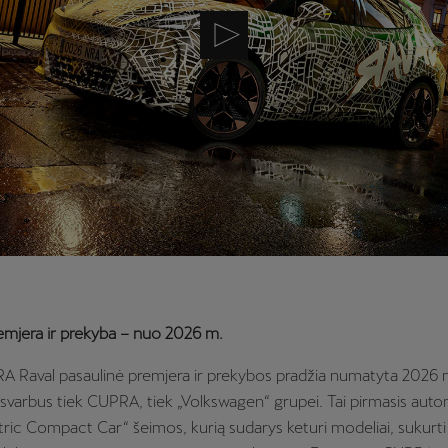
emjera ir prekyba – nuo 2026 m.
RA Raval pasaulinė premjera ir prekybos pradžia numatyta 2026 m
svarbus tiek CUPRA, tiek „Volkswagen“ grupei. Tai pirmasis autom
tric Compact Car“ šeimos, kurią sudarys keturi modeliai, sukurti