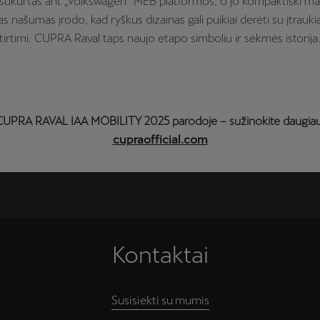
 sukurtas ant „Volkswagen“ MEB platformos, o jo kompaktiški ma
as našumas įrodo, kad ryškus dizainas gali puikiai derėti su įtrauki
tirtimi. CUPRA Raval taps naujo etapo simboliu ir sėkmės istorija
CUPRA RAVAL IAA MOBILITY 2025 parodoje – sužinokite daugiau
cupraofficial.com
Kontaktai
Susisiekti su mumis