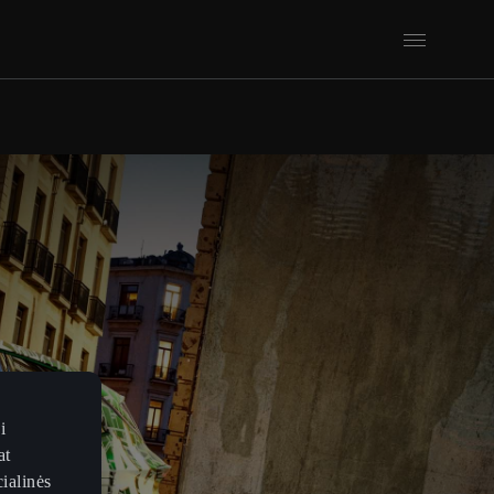
i
at
ialinės