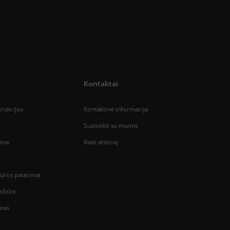
Kontaktai
trukcijos
Kontaktinė informacija
Susisiekti su mumis
tema
Rasti atstovą
iūros patarimai
ežiūra
iras