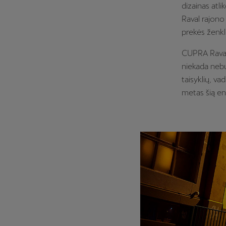
dizainas atli
Raval rajono
prekės ženkl
CUPRA Raval n
niekada nebu
taisyklių, va
metas šią ene