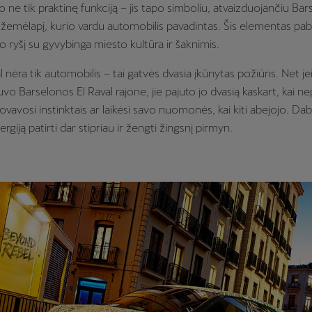
ko ne tik praktinę funkciją – jis tapo simboliu, atvaizduojančiu Bar
 žemėlapį, kurio vardu automobilis pavadintas. Šis elementas pab
o ryšį su gyvybinga miesto kultūra ir šaknimis.
ėra tik automobilis – tai gatvės dvasia įkūnytas požiūris. Net jei
vo Barselonos El Raval rajone, jie pajuto jo dvasią kaskart, kai ne
dovavosi instinktais ar laikėsi savo nuomonės, kai kiti abejojo. Da
rgiją patirti dar stipriau ir žengti žingsnį pirmyn.