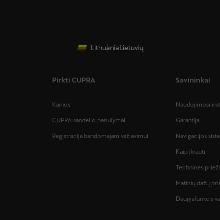
Lithuania
Lietuvių
Pirkti CUPRA
Savininkai
Kainos
Naudojimosi ins
CUPRA sandelio pasiulymai
Garantija
Registracija bandomajam važiavimui
Navigacijos sis
Kaip įkrauti
Techninės priež
Matinių dažų pri
Daugiafunkcis va