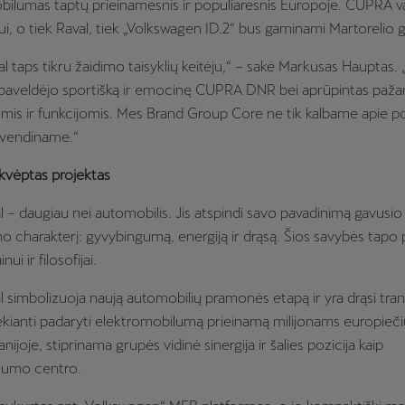
obilumas taptų prieinamesnis ir populiaresnis Europoje. CUPRA 
ui, o tiek Raval, tiek „Volkswagen ID.2“ bus gaminami Martorelio 
 taps tikru žaidimo taisyklių keitėju,“ – sakė Markusas Hauptas. 
 paveldėjo sportišką ir emocinę CUPRA DNR bei aprūpintas paža
mis ir funkcijomis. Mes Brand Group Core ne tik kalbame apie p
yvendiname.“
kvėptas projektas
– daugiau nei automobilis. Jis atspindi savo pavadinimą gavusi
ono charakterį: gyvybingumą, energiją ir drąsą. Šios savybės tapo
ui ir filosofijai.
simbolizuoja naują automobilių pramonės etapą ir yra drąsi tra
siekianti padaryti elektromobilumą prieinamą milijonams europieč
anijoje, stiprinama grupės vidinė sinergija ir šalies pozicija kaip
lumo centro.