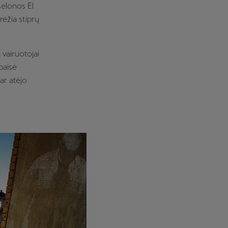
selonos El
rėžia stiprų
 vairuotojai
paisė
bar atėjo