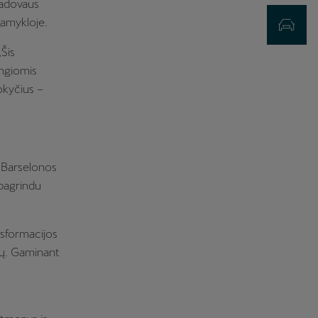
vadovaus
gamykloje.
Registracija
„Šis
ngiomis
okyčius –
o Barselonos
 pagrindu
nsformacijos
ių. Gaminant