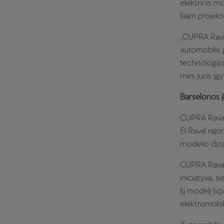
elektrinis m
šiam projekt
„CUPRA Raval
automobilis
technologijo
mes juos įg
Barselonos į
CUPRA Raval 
El Raval raj
modelio dizain
CUPRA Raval 
iniciatyva, 
šį modelį Isp
elektromobi