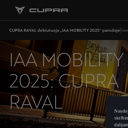
CUPRA RAVAL debiutuoja „IAA MOBILITY 2025“ parodoje
Gara
IAA MOBILITY
2025: CUPRA
RAVAL
Naudoj
skelbim
dalijam