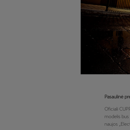
Pasaulinė pr
Oficiali CUP
modelis bus 
naujos „Elec