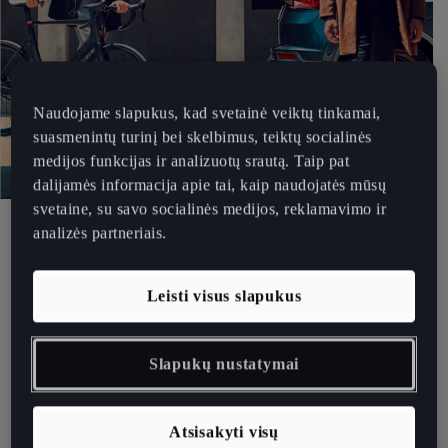
Naudojame slapukus, kad svetainė veiktų tinkamai,
suasmenintų turinį bei skelbimus, teiktų socialinės
medijos funkcijas ir analizuotų srautą. Taip pat
dalijamės informacija apie tai, kaip naudojatės mūsų
svetaine, su savo socialinės medijos, reklamavimo ir
INTERNETINĖ PARDUOTUVĖ
analizės partneriais.
Leisti visus slapukus
Slapukų nustatymai
Atsisakyti visų