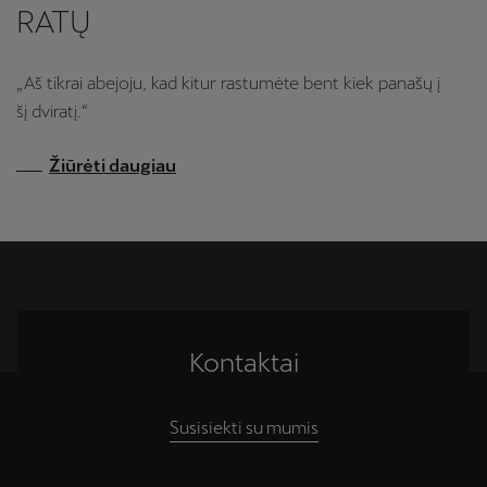
RATŲ
„Aš tikrai abejoju, kad kitur rastumėte bent kiek panašų į
šį dviratį.“
Žiūrėti daugiau
Kontaktai
Susisiekti su mumis