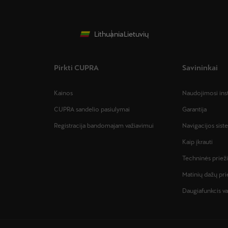
Lithuania
Lietuvių
Pirkti CUPRA
Savininkai
Kainos
Naudojimosi ins
CUPRA sandelio pasiulymai
Garantija
Registracija bandomajam važiavimui
Navigacijos sis
Kaip įkrauti
Techninės priež
Matinių dažų pri
Daugiafunkcis va