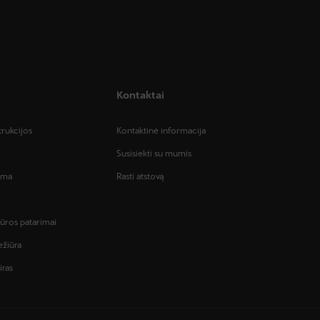
Kontaktai
trukcijos
Kontaktinė informacija
Susisiekti su mumis
tema
Rasti atstovą
iūros patarimai
ežiūra
iras