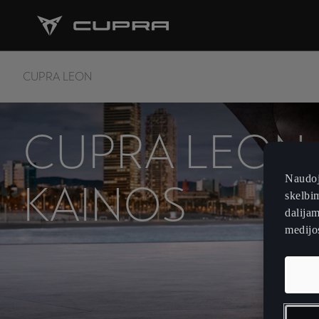
CUPRA LEON
CUPRA LEON
Naudoj
KAINOS
skelbim
dalijam
medijos