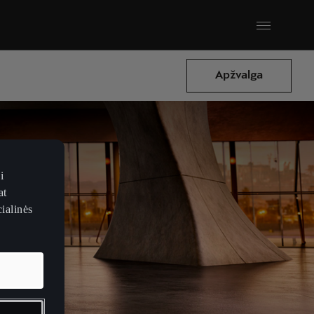
Apžvalga
i
at
ialinės