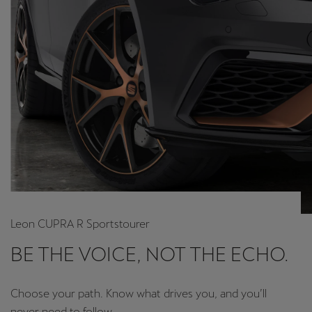
Leon CUPRA R Sportstourer
BE THE VOICE, NOT THE ECHO.
Choose your path. Know what drives you, and you’ll
never need to follow.