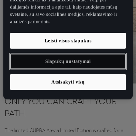
dalijamės informacija apie tai, kaip naudojatės mūsų
svetaine, su savo socialinės medijos, reklamavimo ir
analizės partneriais.
Leisti visus slapukus
Slapukų nustatymai
Atsisakyti visų
CUPRA Ateca Limited Edition
ONLY YOU CAN CRAFT YOUR
PATH.
The limited CUPRA Ateca Limited Edition is crafted for a