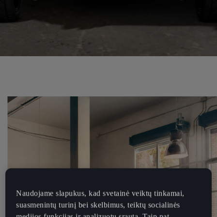
Naudojame slapukus, kad svetainė veiktų tinkamai,
suasmenintų turinį bei skelbimus, teiktų socialinės
medijos funkcijas ir analizuotų srautą. Taip pat